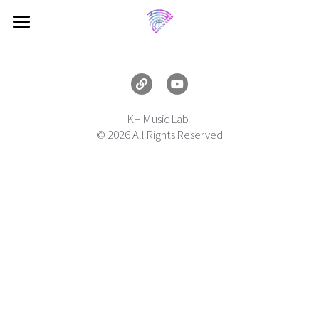
×
商品分類
首頁 Home
電子報 Newsletter
所有商品分類
關於葵斯汀 About Kristin
KH Music Lab 
© 2026 All Rights Reserved
音樂 Music
中文
English
動態牆 Feed
媒體庫 Media
商店 Shop
Projects
Shows
教學 Tutorials
Jamming Diary
留個言 Drop a Line