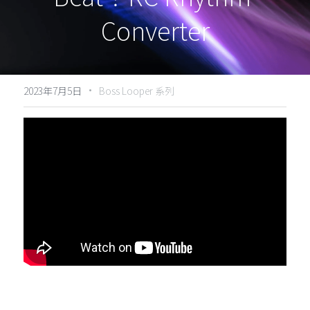
Converter
Special Events
搜索
Archives
·
2023年7月5日
Boss Looper 系列