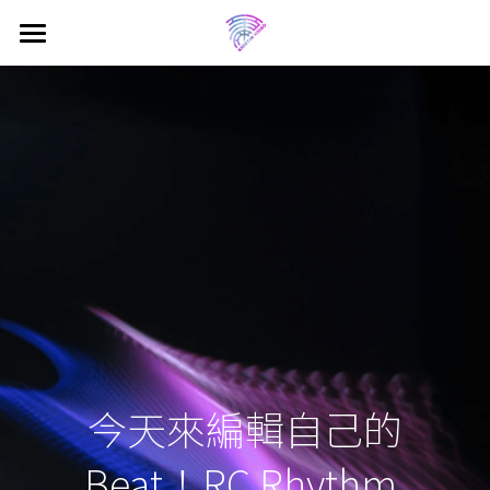
×
商品分類
首頁 Home
所有商品分類
電子報 Newsletter
關於葵斯汀 About Kristin
音樂 Music
中文
English
動態牆 Feed
媒體庫 Media
商店 Shop
Projects
今天來編輯自己的
Shows
教學 Tutorials
Beat！RC Rhythm 
Jamming Diary
留個言 Drop a Line